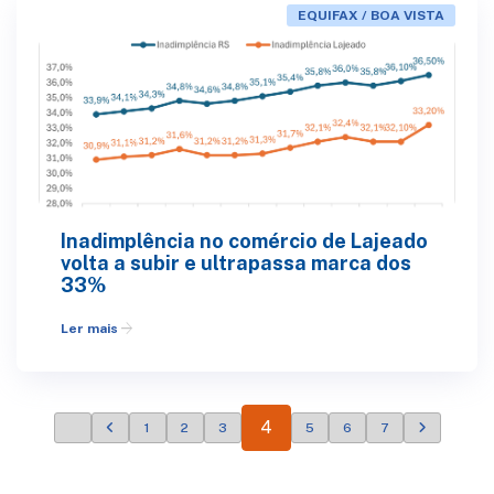
EQUIFAX / BOA VISTA
Inadimplência no comércio de Lajeado
volta a subir e ultrapassa marca dos
33%
arrow_forward
Ler mais
4
1
2
3
5
6
7