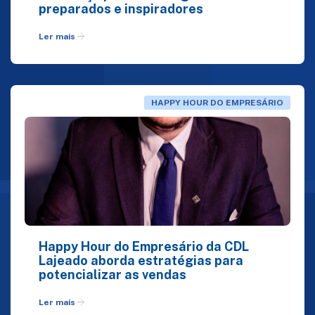
preparados e inspiradores
arrow_forward
Ler mais
HAPPY HOUR DO EMPRESÁRIO
Happy Hour do Empresário da CDL
Lajeado aborda estratégias para
potencializar as vendas
arrow_forward
Ler mais