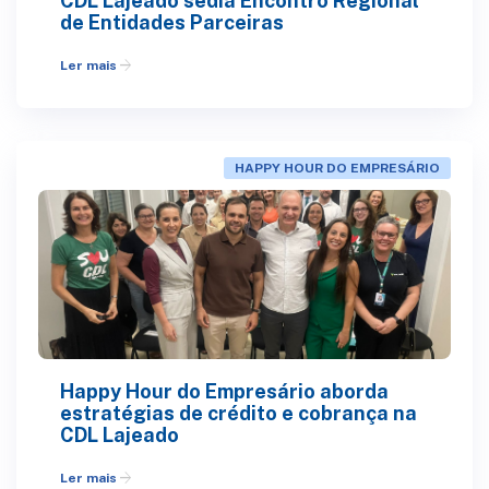
CDL Lajeado sedia Encontro Regional
de Entidades Parceiras
arrow_forward
Ler mais
HAPPY HOUR DO EMPRESÁRIO
Happy Hour do Empresário aborda
estratégias de crédito e cobrança na
CDL Lajeado
arrow_forward
Ler mais