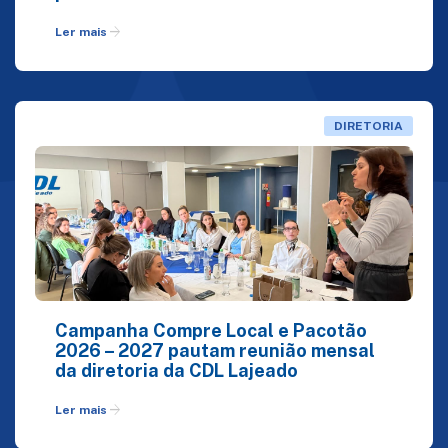
arrow_forward
Ler mais
DIRETORIA
Campanha Compre Local e Pacotão
2026 – 2027 pautam reunião mensal
da diretoria da CDL Lajeado
arrow_forward
Ler mais