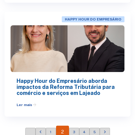
HAPPY HOUR DO EMPRESÁRIO
Happy Hour do Empresário aborda
impactos da Reforma Tributária para
comércio e serviços em Lajeado
arrow_forward
Ler mais
2
1
3
4
5