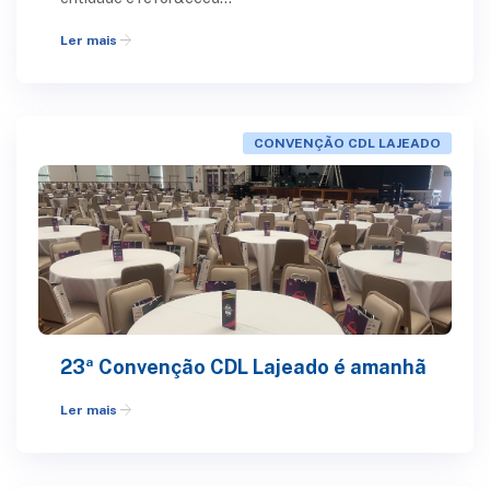
arrow_forward
Ler mais
CONVENÇÃO CDL LAJEADO
23ª Convenção CDL Lajeado é amanhã
arrow_forward
Ler mais