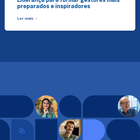
preparados e inspiradores
arrow_forward
Ler mais