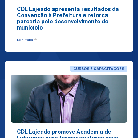
CDL Lajeado apresenta resultados da
Convenção à Prefeitura e reforça
parceria pelo desenvolvimento do
município
arrow_forward
Ler mais
CURSOS E CAPACITAÇÕES
CDL Lajeado promove Academia de
Liderança para formar gestores mais