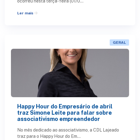
ocorreu nesta terça-feira (01/0...
arrow_forward
Ler mais
GERAL
Happy Hour do Empresário de abril
traz Simone Leite para falar sobre
associativismo empreendedor
No mês dedicado ao associativismo, a CDL Lajeado
traz para o Happy Hour do Em...