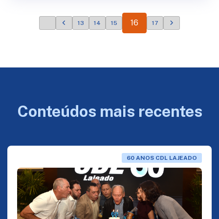
16
13
14
15
17
Conteúdos mais recentes
60 ANOS CDL LAJEADO