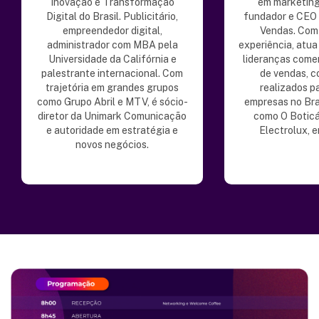
Inovação e Transformação
em marketing
Digital do Brasil. Publicitário,
fundador e CEO
empreendedor digital,
Vendas. Com
administrador com MBA pela
experiência, atu
Universidade da Califórnia e
lideranças comer
palestrante internacional. Com
de vendas, c
trajetória em grandes grupos
realizados p
como Grupo Abril e MTV, é sócio-
empresas no Bras
diretor da Unimark Comunicação
como O Boticá
e autoridade em estratégia e
Electrolux, e
novos negócios.